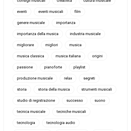
consigli musicali
creatività
cultura musicale
eventi
eventi musicali
film
genere musicale
importanza
importanza della musica
industria musicale
migliorare
migliori
musica
musica classica
musica italiana
origini
passione
pianoforte
playlist
produzione musicale
relax
segreti
storia
storia della musica
strumenti musicali
studio di registrazione
successo
suono
tecnica musicale
tecniche musicali
tecnologia
tecnologia audio