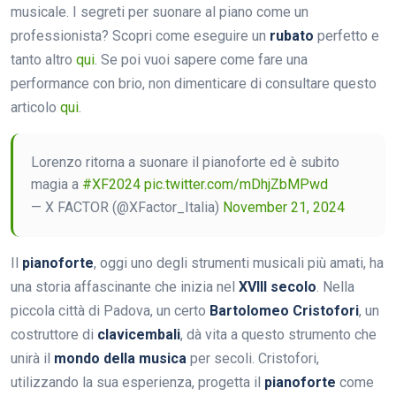
musicale. I segreti per suonare al piano come un
professionista? Scopri come eseguire un
rubato
perfetto e
tanto altro
qui
. Se poi vuoi sapere come fare una
performance con brio, non dimenticare di consultare questo
articolo
qui
.
Lorenzo ritorna a suonare il pianoforte ed è subito
magia a
#XF2024
pic.twitter.com/mDhjZbMPwd
— X FACTOR (@XFactor_Italia)
November 21, 2024
Il
pianoforte
, oggi uno degli strumenti musicali più amati, ha
una storia affascinante che inizia nel
XVIII secolo
. Nella
piccola città di Padova, un certo
Bartolomeo Cristofori
, un
costruttore di
clavicembali
, dà vita a questo strumento che
unirà il
mondo della musica
per secoli. Cristofori,
utilizzando la sua esperienza, progetta il
pianoforte
come