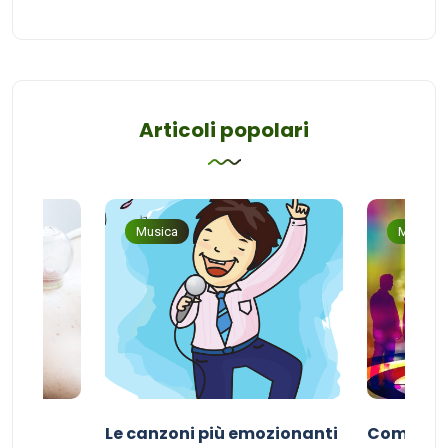
Articoli popolari
Musica
Musica
Le canzoni più emozionanti
Come sce