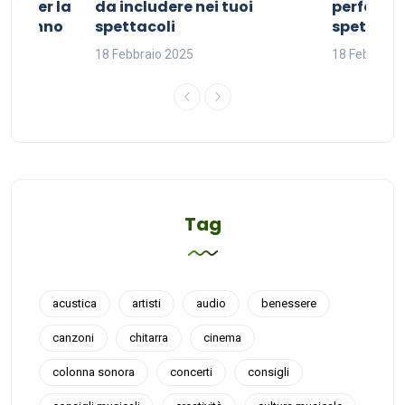
ivo per la
da includere nei tuoi
perfetta p
del sonno
spettacoli
spettacol
18 Febbraio 2025
18 Febbraio
Tag
acustica
artisti
audio
benessere
canzoni
chitarra
cinema
colonna sonora
concerti
consigli